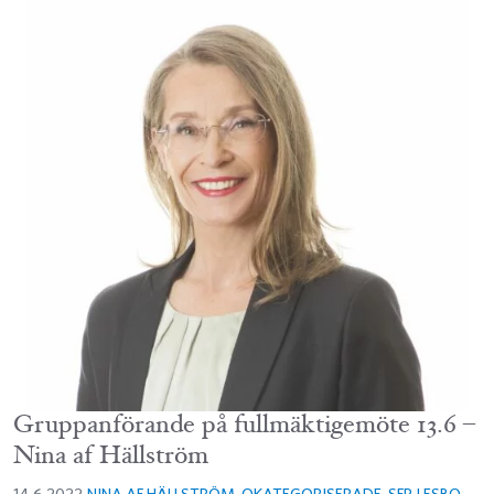
Gruppanförande på fullmäktigemöte 13.6 –
Nina af Hällström
14.6.2022
NINA AF HÄLLSTRÖM
,
OKATEGORISERADE
,
SFP I ESBO
,