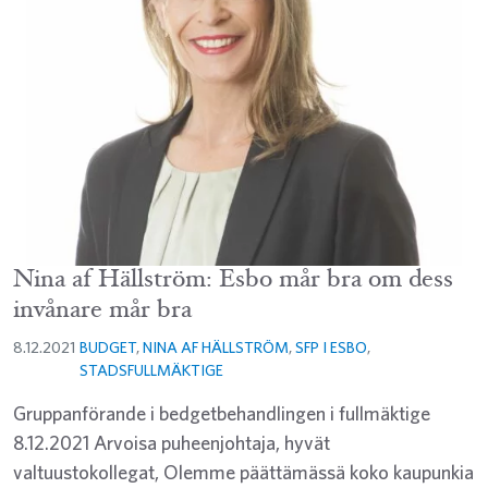
Nina af Hällström: Esbo mår bra om dess
invånare mår bra
8.12.2021
BUDGET
,
NINA AF HÄLLSTRÖM
,
SFP I ESBO
,
STADSFULLMÄKTIGE
Gruppanförande i bedgetbehandlingen i fullmäktige
8.12.2021 Arvoisa puheenjohtaja, hyvät
valtuustokollegat, Olemme päättämässä koko kaupunkia