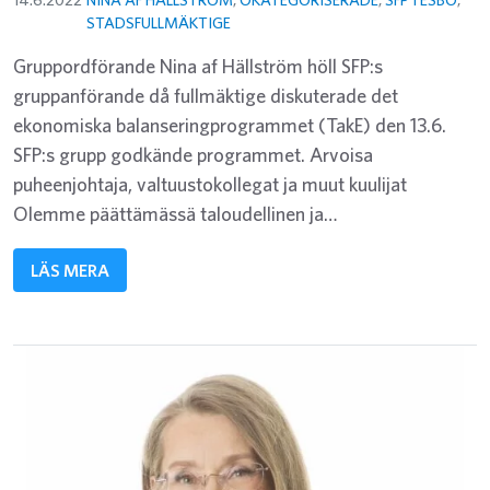
STADSFULLMÄKTIGE
Gruppordförande Nina af Hällström höll SFP:s
gruppanförande då fullmäktige diskuterade det
ekonomiska balanseringprogrammet (TakE) den 13.6.
SFP:s grupp godkände programmet. Arvoisa
puheenjohtaja, valtuustokollegat ja muut kuulijat
Olemme päättämässä taloudellinen ja…
LÄS MERA