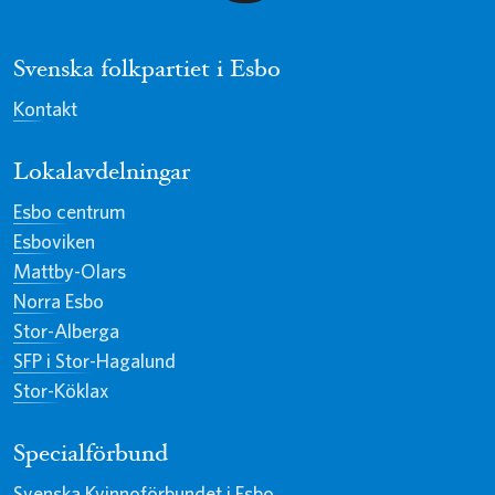
Svenska folkpartiet i Esbo
Kontakt
Lokalavdelningar
Esbo centrum
Esboviken
Mattby-Olars
Norra Esbo
Stor-Alberga
SFP i Stor-Hagalund
Stor-Köklax
Specialförbund
Svenska Kvinnoförbundet i Esbo