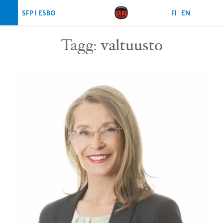
Hoppa över navigering
SFP I ESBO
FI
EN
Tagg:
valtuusto