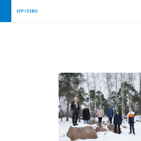
Hoppa över navigering
SFP I ESBO