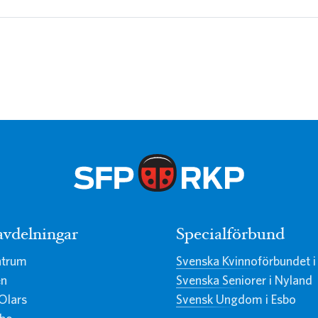
avdelningar
Specialförbund
ntrum
Svenska Kvinnoförbundet i
en
Svenska Seniorer i Nyland
Olars
Svensk Ungdom i Esbo