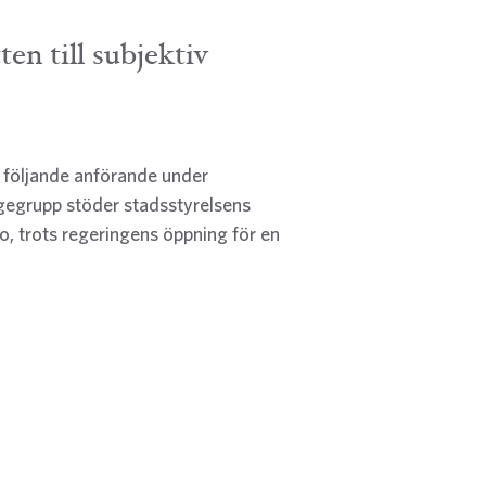
en till subjektiv
 följande anförande under
tigegrupp stöder stadsstyrelsens
sbo, trots regeringens öppning för en