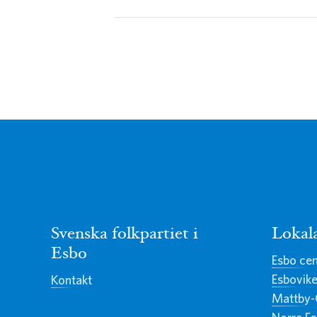
Svenska folkpartiet i
Lokal
Esbo
Esbo ce
Esbovik
Kontakt
Mattby-