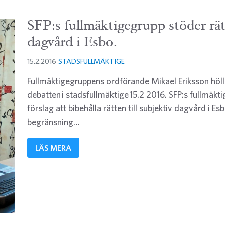
SFP:s fullmäktigegrupp stöder rätt
dagvård i Esbo.
15.2.2016
STADSFULLMÄKTIGE
Fullmäktigegruppens ordförande Mikael Eriksson höll
debatten i stadsfullmäktige 15.2 2016. SFP:s fullmäk
förslag att bibehålla rätten till subjektiv dagvård i E
begränsning…
LÄS MERA