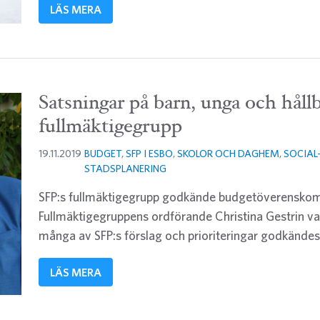
LÄS MERA
Satsningar på barn, unga och håll
fullmäktigegrupp
19.11.2019
BUDGET
,
SFP I ESBO
,
SKOLOR OCH DAGHEM
,
SOCIAL
STADSPLANERING
SFP:s fullmäktigegrupp godkände budgetöverensko
Fullmäktigegruppens ordförande Christina Gestrin var
många av SFP:s förslag och prioriteringar godkändes.
LÄS MERA