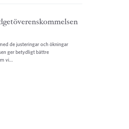
udgetöverenskommelsen
med de justeringar och ökningar
n ger betydligt bättre
om vi…