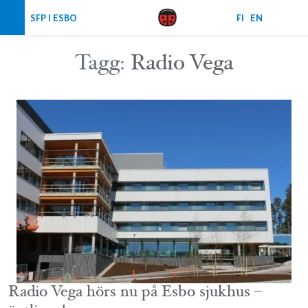
Hoppa över navigering
SFP I ESBO
FI
EN
Tagg:
Radio Vega
Radio Vega hörs nu på Esbo sjukhus –