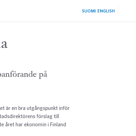
SUOMI
ENGLISH
ma
panförande på
et är en bra utgångspunkt inför
adsdirektörens förslag till
e året har ekonomin i Finland