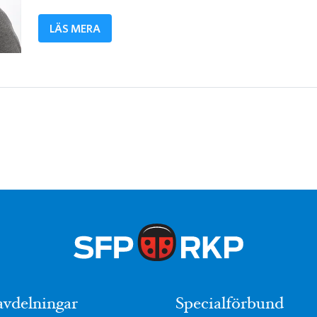
LÄS MERA
avdelningar
Specialförbund