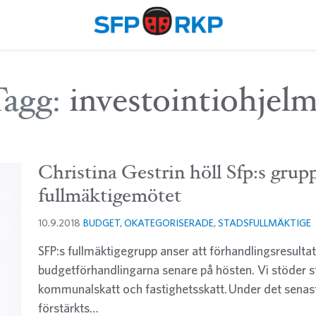
Tagg:
investointiohjel
Christina Gestrin höll Sfp:s grup
fullmäktigemötet
10.9.2018
BUDGET
,
OKATEGORISERADE
,
STADSFULLMÄKTIGE
SFP:s fullmäktigegrupp anser att förhandlingsresultat
budgetförhandlingarna senare på hösten. Vi stöder st
kommunalskatt och fastighetsskatt. Under det senast
förstärkts…