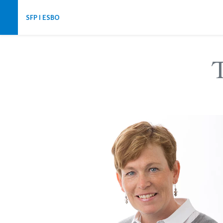
Hoppa över navigering
SFP I ESBO