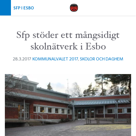
Hoppa över navigering
SFP I ESBO
Sfp stöder ett mångsidigt
skolnätverk i Esbo
28.3.2017
KOMMUNALVALET 2017
,
SKOLOR OCH DAGHEM