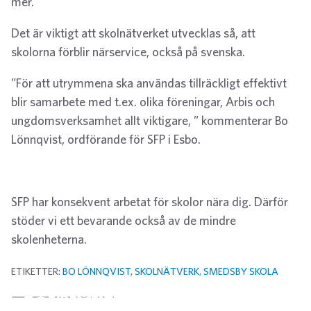
mer.
Det är viktigt att skolnätverket utvecklas så, att
skolorna förblir närservice, också på svenska.
”För att utrymmena ska användas tillräckligt effektivt
blir samarbete med t.ex. olika föreningar, Arbis och
ungdomsverksamhet allt viktigare, ” kommenterar Bo
Lönnqvist, ordförande för SFP i Esbo.
SFP har konsekvent arbetat för skolor nära dig. Därför
stöder vi ett bevarande också av de mindre
skolenheterna.
ETIKETTER:
BO LÖNNQVIST
,
SKOLNÄTVERK
,
SMEDSBY SKOLA
Twitter
Facebook
LinkedIn
E-post
WhatsApp