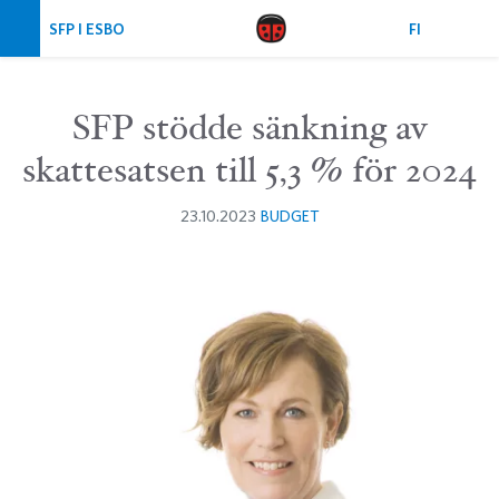
Hoppa över navigering
SFP I ESBO
FI
SFP stödde sänkning av
skattesatsen till 5,3 % för 2024
23.10.2023
BUDGET