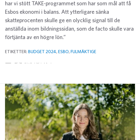
har vi stött TAKE-programmet som har som mål att få
Esbos ekonomi i balans. Att ytterligare sänka
skatteprocenten skulle ge en olycklig signal till de
anställda inom bildningssidan, som de facto skulle vara
förtjänta av en högre lön.”
ETIKETTER:
BUDGET 2024
,
ESBO
,
FULMÄKTIGE
Twitter
Facebook
LinkedIn
E-post
WhatsApp