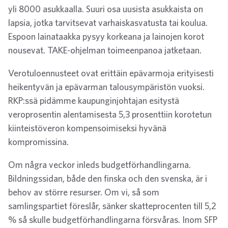
yli 8000 asukkaalla. Suuri osa uusista asukkaista on
lapsia, jotka tarvitsevat varhaiskasvatusta tai koulua.
Espoon lainataakka pysyy korkeana ja lainojen korot
nousevat. TAKE-ohjelman toimeenpanoa jatketaan.
Verotuloennusteet ovat erittäin epävarmoja erityisesti
heikentyvän ja epävarman talousympäristön vuoksi.
RKP:ssä pidämme kaupunginjohtajan esitystä
veroprosentin alentamisesta 5,3 prosenttiin korotetun
kiinteistöveron kompensoimiseksi hyvänä
kompromissina.
Om några veckor inleds budgetförhandlingarna.
Bildningssidan, både den finska och den svenska, är i
behov av större resurser. Om vi, så som
samlingspartiet föreslår, sänker skatteprocenten till 5,2
% så skulle budgetförhandlingarna försvåras. Inom SFP