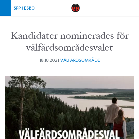
Hoppa över navigering
SFP I ESBO
Kandidater nominerades för
välfärdsområdesvalet
18.10.2021
VÄLFÄRDSOMRÅDE