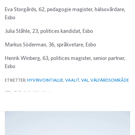
Eva Storgårds, 62, pedagogie magister, hälsovårdare,
Esbo
Julia Ståhle, 23, politices kandidat, Esbo
Markus Söderman, 36, språkvetare, Esbo
Henrik Winberg, 63, politices magister, senior partner,
Esbo
ETIKETTER:
HYVINVOINTIALUE
,
VAALIT
,
VAL
,
VÄLFÄRDSOMRÅDE
Twitter
Facebook
LinkedIn
E-post
WhatsApp