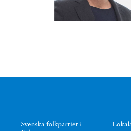
Svenska folkpartiet i
Lokal