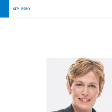
Hoppa över navigering
SFP I ESBO