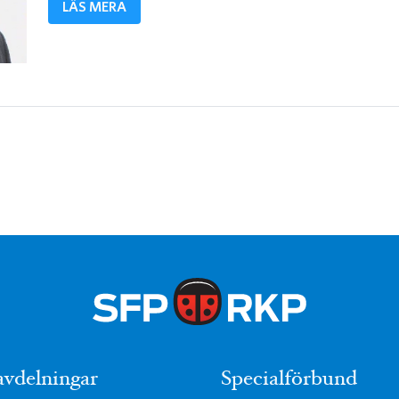
LÄS MERA
avdelningar
Specialförbund