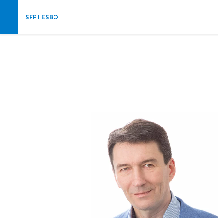
Hoppa över navigering
SFP I ESBO