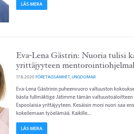
LÄS MERA
Eva-Lena Gästrin: Nuoria tulisi 
yrittäjyyteen mentorointiohjelmal
17.8.2020
FÖRETAGSAMHET
,
UNGDOMAR
Eva-Lena Gästrinin puheenvuoro valtuuston kokouks
bästa fullmäktige Jätimme tämän valtuustoaloittee
Espoolaisia yrittäjyyteen. Kesäisin moni nuori saa e
kokeilemaan työelämää. Kaikille…
LÄS MERA