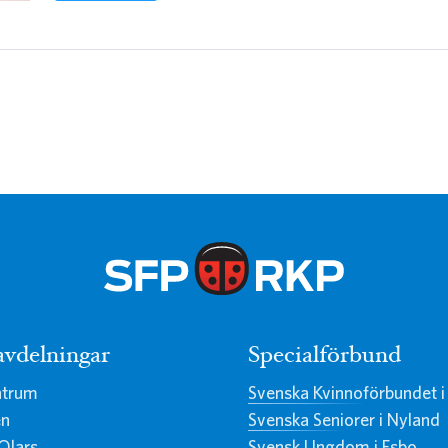
avdelningar
Specialförbund
ntrum
Svenska Kvinnoförbundet i
en
Svenska Seniorer i Nyland
Olars
Svensk Ungdom i Esbo