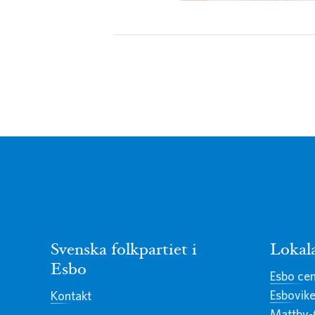
Svenska folkpartiet i
Lokal
Esbo
Esbo ce
Esbovik
Kontakt
Mattby-