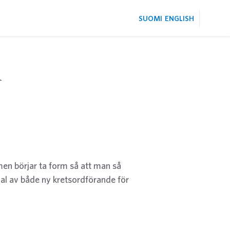
SUOMI
ENGLISH
m
men börjar ta form så att man så
val av både ny kretsordförande för