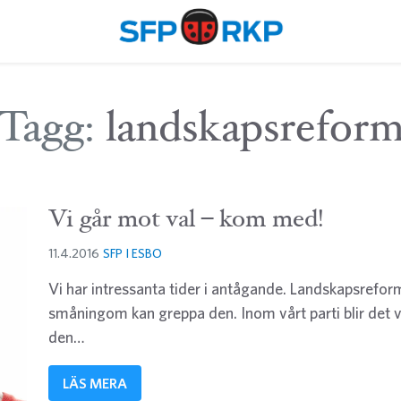
Tagg:
landskapsrefor
Vi går mot val – kom med!
11.4.2016
SFP I ESBO
Vi har intressanta tider i antågande. Landskapsrefor
småningom kan greppa den. Inom vårt parti blir det 
den…
LÄS MERA