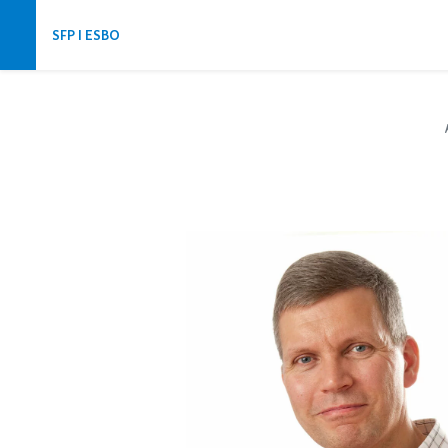
Hoppa över navigering
SFP I ESBO