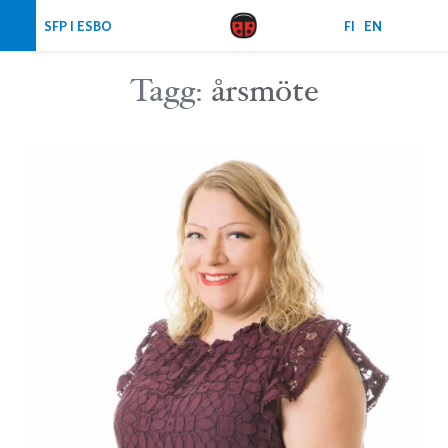
Hoppa över navigering
SFP I ESBO
FI
EN
Tagg:
årsmöte