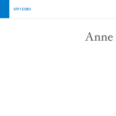
Hoppa över navigering
SFP I ESBO
Anne 