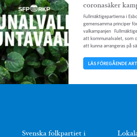
coronasäker kam
Fullmäktigepartierna i Es
gemensamma principer för
valkampanjen Fullmäktigep
att kommunalvalet, som 
att kunna arrangeras på s
LÄS FÖREGÅENDE ART
Svenska folkpartiet i
Lokal