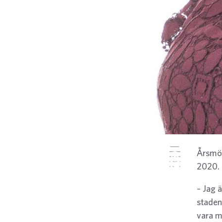
Twitter
Årsmöt
Facebook
LinkedIn
2020.
E-post
WhatsApp
– Jag 
staden 
vara m