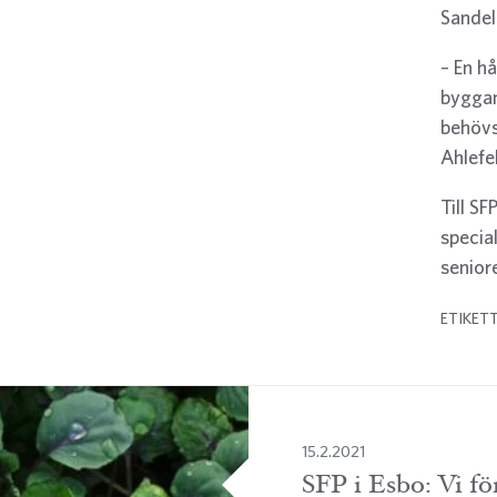
Sandel
– En h
byggan
behövs
Ahlefel
Till S
specia
seniore
ETIKET
15.2.2021
SFP i Esbo: Vi för