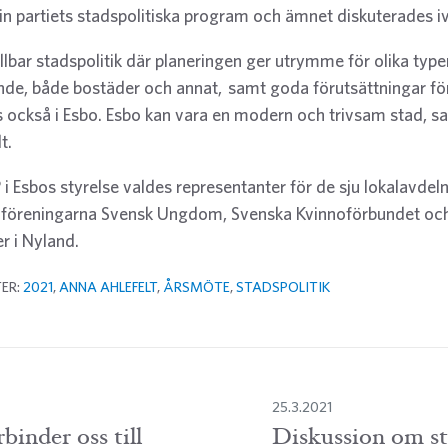
in partiets stadspolitiska program och ämnet diskuterades iv
ållbar stadspolitik där planeringen ger utrymme för olika type
de, både bostäder och annat, samt goda förutsättningar fö
 också i Esbo. Esbo kan vara en modern och trivsam stad, 
t.
FP i Esbos styrelse valdes representanter för de sju lokalavde
lföreningarna Svensk Ungdom, Svenska Kvinnoförbundet oc
r i Nyland.
TER:
2021
,
ANNA AHLEFELT
,
ÅRSMÖTE
,
STADSPOLITIK
25.3.2021
binder oss till
Diskussion om st