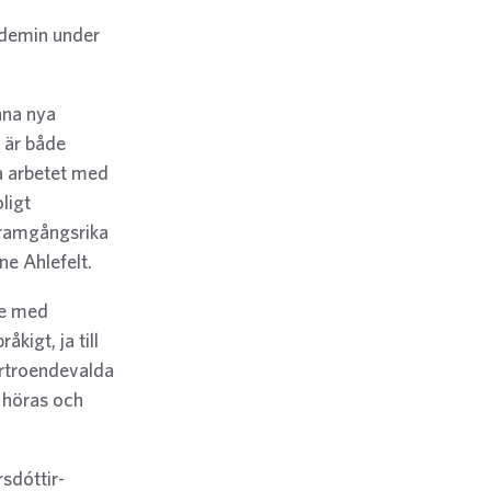
ndemin under
nna nya
 är både
da arbetet med
ligt
 framgångsrika
ne Ahlefelt.
te med
åkigt, ja till
örtroendevalda
, höras och
sdóttir-