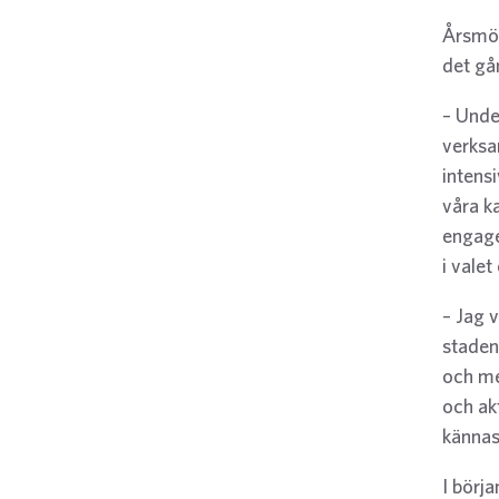
Årsmöt
det gå
– Unde
verksa
intens
våra ka
engage
i valet
– Jag 
stadens
och me
och ak
kännas
I börj