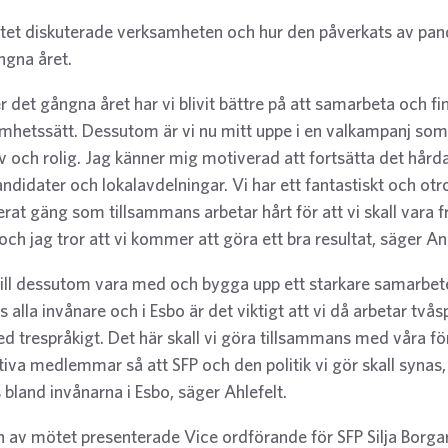
et diskuterade verksamheten och hur den påverkats av pa
ngna året.
r det gångna året har vi blivit bättre på att samarbeta och fi
mhetssätt. Dessutom är vi nu mitt uppe i en valkampanj som
iv och rolig. Jag känner mig motiverad att fortsätta det hår
ndidater och lokalavdelningar. Vi har ett fantastiskt och otro
rat gäng som tillsammans arbetar hårt för att vi skall vara
 och jag tror att vi kommer att göra ett bra resultat, säger An
vill dessutom vara med och bygga upp ett starkare samarbe
 alla invånare och i Esbo är det viktigt att vi då arbetar tvåspr
d trespråkigt. Det här skall vi göra tillsammans med våra f
tiva medlemmar så att SFP och den politik vi gör skall synas
 bland invånarna i Esbo, säger Ahlefelt.
an av mötet presenterade Vice ordförande för SFP Silja Borgar