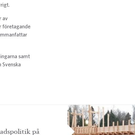
rigt.
r av
r företagande
sammanfattar
lningarna samt
h Svenska
adspolitik på