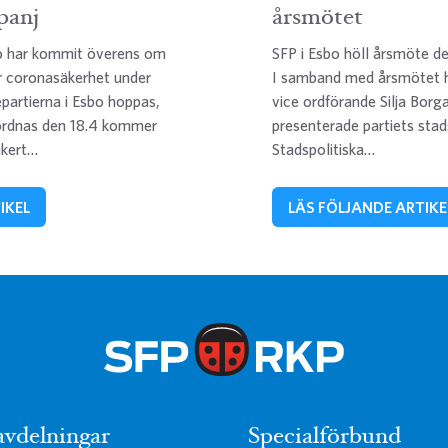
panj
årsmötet
bo har kommit överens om
SFP i Esbo höll årsmöte 
 coronasäkerhet under
I samband med årsmötet ha
artierna i Esbo hoppas,
vice ordförande Silja Borg
ordnas den 18.4 kommer
presenterade partiets stad
äkert…
Stadspolitiska…
IKEL
LÄS FÖLJANDE ARTIKE
avdelningar
Specialförbund