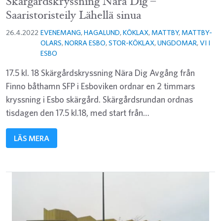
Skärgårdskryssning Nära Dig –
Saaristoristeily Lähellä sinua
26.4.2022
EVENEMANG
,
HAGALUND
,
KÖKLAX
,
MATTBY
,
MATTBY-
OLARS
,
NORRA ESBO
,
STOR-KÖKLAX
,
UNGDOMAR
,
VI I
ESBO
17.5 kl. 18 Skärgårdskryssning Nära Dig Avgång från
Finno båthamn SFP i Esboviken ordnar en 2 timmars
kryssning i Esbo skärgård. Skärgårdsrundan ordnas
tisdagen den 17.5 kl.18, med start från…
LÄS MERA