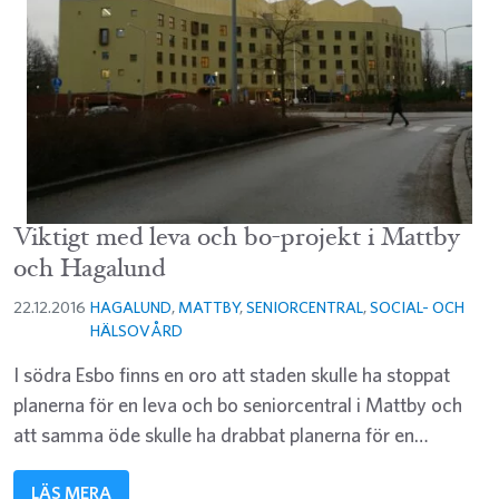
Viktigt med leva och bo-projekt i Mattby
och Hagalund
22.12.2016
HAGALUND
,
MATTBY
,
SENIORCENTRAL
,
SOCIAL- OCH
HÄLSOVÅRD
I södra Esbo finns en oro att staden skulle ha stoppat
planerna för en leva och bo seniorcentral i Mattby och
att samma öde skulle ha drabbat planerna för en…
LÄS MERA