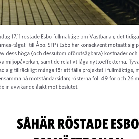
dag 17.11 röstade Esbo fullmäktige om Västbanan; det tidiga
mmes-tåget” till Åbo. SFP i Esbo har konsekvent motsatt sig p
av dess höga (och dessutom oförutsägbara) kostnader och
va miljöpåverkan, samt de relativt låga nyttoeffekterna. Tyvä
d sig tillräckligt många för att fälla projektet i fullmäktige, 
 ensamma på motståndarsidan; rösterna föll 49 för och 26 m
e in avvikande åsikt mot beslutet.