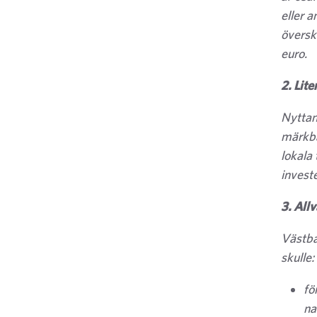
eller 
översk
euro.
2. Lite
Nyttan
märkba
lokala
investe
3. All
Västba
skulle:
fö
na