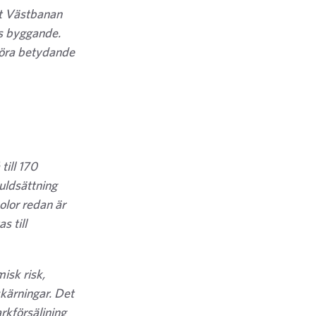
et Västbanan
ss byggande.
dföra betydande
till 170
uldsättning
olor redan är
s till
isk risk,
skärningar. Det
rkförsäljning