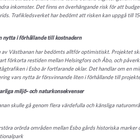
andra inkomster. Det finns en överhängande risk för att budge
rids. Trafikledsverket har bedömt att risken kan uppgå till 15
n nytta i förhållande till kostnadern
 av Västbanan har bedömts alltför optimistiskt. Projektet sku
rt förkorta restiden mellan Helsingfors och Åbo, och påver
 tågtrafiken i Esbo är fortfarande oklar. Det handlar om en mi
ring vars nytta är försvinnande liten i förhållande till projekt
varliga miljö- och naturkonsekvenser
nan skulle gå genom flera värdefulla och känsliga naturomr
rstöra orörda områden mellan Esbo gårds historiska marker
tionalpark