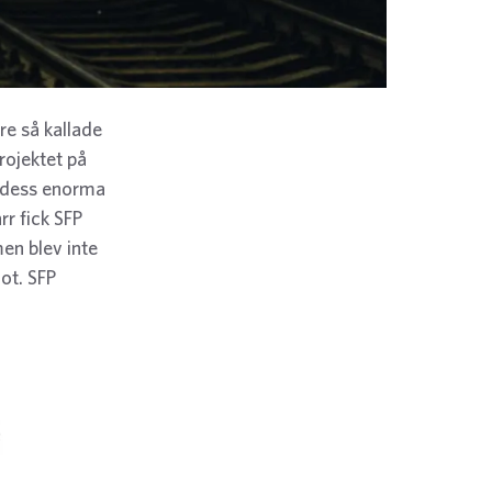
re så kallade
rojektet på
 dess enorma
rr fick SFP
men blev inte
ot. SFP