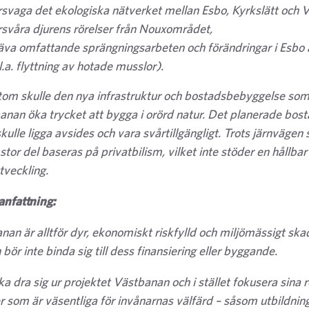
rsvaga det ekologiska nätverket mellan Esbo, Kyrkslätt och Vi
rsvåra djurens rörelser från Nouxområdet,
äva omfattande sprängningsarbeten och förändringar i Esbo
l.a. flyttning av hotade musslor).
om skulle den nya infrastruktur och bostadsbebyggelse som
banan öka trycket att bygga i orörd natur. Det planerade bos
kulle ligga avsides och vara svårtillgängligt. Trots järnvägen 
l stor del baseras på privatbilism, vilket inte stöder en hållbar
tveckling.
nfattning:
an är alltför dyr, ekonomiskt riskfylld och miljömässigt skad
bör inte binda sig till dess finansiering eller byggande.
a dra sig ur projektet Västbanan och i stället fokusera sina 
er som är väsentliga för invånarnas välfärd – såsom utbildnin