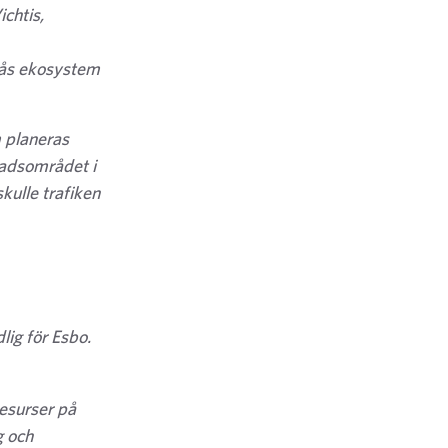
chtis,
 ås ekosystem
 planeras
tadsområdet i
skulle trafiken
lig för Esbo.
resurser på
g och