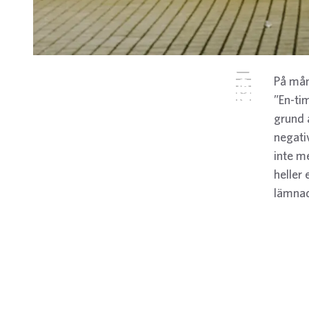
Twitter
På mån
Facebook
LinkedIn
”En-ti
E-post
WhatsApp
grund 
negati
inte me
heller
lämnad