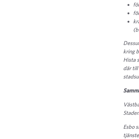
fö
fö
kr
(b
Dessut
kring 
Hista s
där til
stadsu
Samma
Västban
Staden 
Esbo sk
tjänst