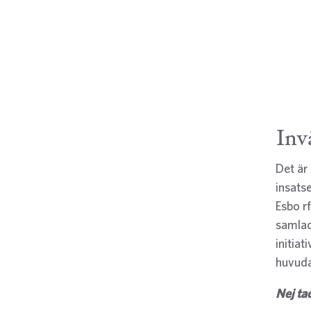
Inv
Det är
insats
Esbo rf
samlad
initiat
huvuda
Nej ta