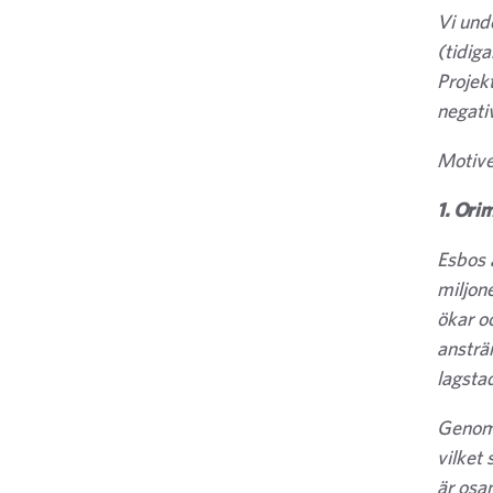
Vi und
(tidig
Projek
negati
Motive
1. Ori
Esbos 
miljon
ökar o
ansträ
lagsta
Genom 
vilket
är osa