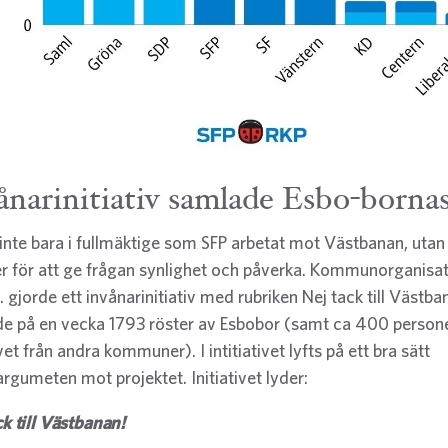
ånarinitiativ samlade Esbo-bornas
 inte bara i fullmäktige som SFP arbetat mot Västbanan, utan
er för att ge frågan synlighet och påverka. Kommunorganisat
. gjorde ett invånarinitiativ med rubriken Nej tack till Västban
e på en vecka 1793 röster av Esbobor (samt ca 400 perso
ivet från andra kommuner). I intitiativet lyfts på ett bra sätt
rgumeten mot projektet. Initiativet lyder:
ck till Västbanan!