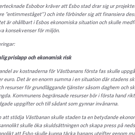
ertecknade Esbobor kräver att Esbo stad drar sig ur projekt
are ”entimmeståget”) och inte förbinder sig att finansiera de
tet är ohållbart i Esbos ekonomiska situation och skulle me
va konsekvenser för miljön.
ringar:
mlig prislapp och ekonomisk risk
andel av kostnaderna för Västbanans första fas skulle uppgå 
er euro. Det är en enorm summa i en situation där stadens sk
ch resurser för grundläggande tjänster såsom daghem och sk
ngda. Kommunens begränsade resurser bör i första hand rikta
dgade uppgifter och till sådant som gynnar invånarna.
att stödja Västbanan skulle staden ta en betydande ekonom
 sannolikt skulle öka skuldsättningen och skapa press på ned
nnolikt att Esbo skulle kunna täcka banans utgifter genom ma