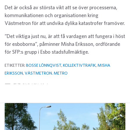
Det är också av största vikt att se över processerna,
kommunikationen och organisationen kring
Västmetron för att undvika dylika katastrofer framöver.
”Det viktiga just nu, är att få vardagen att fungera i höst
för esboborna”, påminner Misha Eriksson, ordförande
för SFP:s grupp i Esbo stadsfullmäktige.
ETIKETTER:
BOSSE LÖNNQVIST
,
KOLLEKTIVTRAFIK
,
MISHA
ERIKSSON
,
VÄSTMETRON. METRO
Twitter
Facebook
LinkedIn
E-post
WhatsApp