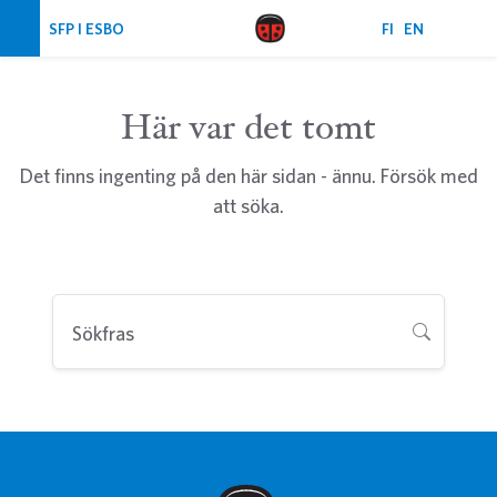
Hoppa över navigering
SFP I ESBO
FI
EN
Här var det tomt
Det finns ingenting på den här sidan - ännu. Försök med
att söka.
Sökfras