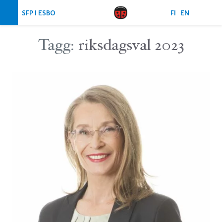
Hoppa över navigering
SFP I ESBO
FI
EN
Tagg:
riksdagsval 2023