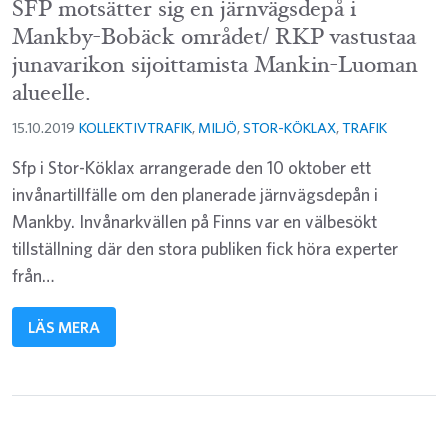
SFP motsätter sig en järnvägsdepå i
Mankby-Bobäck området/ RKP vastustaa
junavarikon sijoittamista Mankin-Luoman
alueelle.
15.10.2019
KOLLEKTIVTRAFIK
,
MILJÖ
,
STOR-KÖKLAX
,
TRAFIK
Sfp i Stor-Köklax arrangerade den 10 oktober ett
invånartillfälle om den planerade järnvägsdepån i
Mankby. Invånarkvällen på Finns var en välbesökt
tillställning där den stora publiken fick höra experter
från…
LÄS MERA