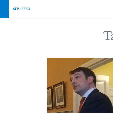
Hoppa över navigering
SFP I ESBO
T