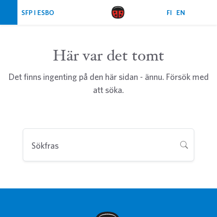
Hoppa över navigering
SFP I ESBO
FI
EN
Här var det tomt
Det finns ingenting på den här sidan - ännu. Försök med
att söka.
Sökfras