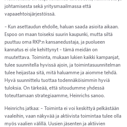
johtamisesta sekä yritysmaailmassa että
vapaaehtoisjärjestöissä.
– Kun asettaudun ehdolle, haluan saada asioita aikaan.
Espoo on maan toiseksi suurin kaupunki, mutta siltä
puuttuu oma RKP:n kansanedustaja, ja puolueen
kannatus ei ole kehittynyt – tämä meidän on
muutettava. Toiminta, mukaan lukien kaikki kampanjat,
tulee suunnitella hyvissä ajoin, ja toimintasuunnitelman
tulee heijastaa sitä, mitä haluamme ja aiomme tehdä.
Hyvä suunnittelu tuottaa todennäköisimmin hyviä
tuloksia. On tärkeää, että sitoudumme yhdessä
toteuttamaan strategiaamme, Heinrichs sanoo.
Heinrichs jatkaa: – Toiminta ei voi keskittyä pelkästään
vaaleihin, vaan näkyvää ja aktiivista toimintaa tulee olla
myös vaalien välillä. Uusien jäsenten ja aktiivien