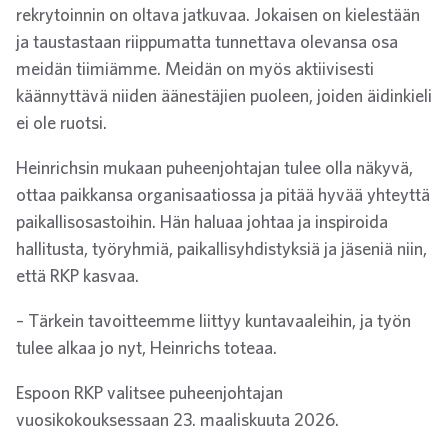
rekrytoinnin on oltava jatkuvaa. Jokaisen on kielestään
ja taustastaan riippumatta tunnettava olevansa osa
meidän tiimiämme. Meidän on myös aktiivisesti
käännyttävä niiden äänestäjien puoleen, joiden äidinkieli
ei ole ruotsi.
Heinrichsin mukaan puheenjohtajan tulee olla näkyvä,
ottaa paikkansa organisaatiossa ja pitää hyvää yhteyttä
paikallisosastoihin. Hän haluaa johtaa ja inspiroida
hallitusta, työryhmiä, paikallisyhdistyksiä ja jäseniä niin,
että RKP kasvaa.
– Tärkein tavoitteemme liittyy kuntavaaleihin, ja työn
tulee alkaa jo nyt, Heinrichs toteaa.
Espoon RKP valitsee puheenjohtajan
vuosikokouksessaan 23. maaliskuuta 2026.