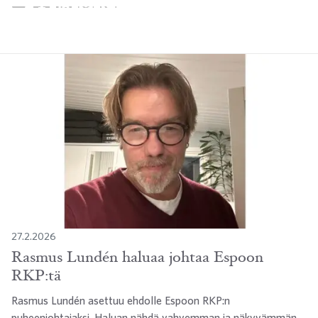
Twitter
Facebook
LinkedIn
Sähköposti
WhatsApp
27.2.2026
Rasmus Lundén haluaa johtaa Espoon
RKP:tä
Rasmus Lundén asettuu ehdolle Espoon RKP:n
puheenjohtajaksi. Haluan nähdä vahvemman ja näkyvämmän