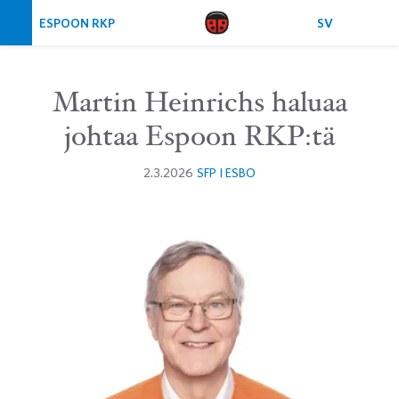
Ohita navigointi
ESPOON RKP
SV
Martin Heinrichs haluaa
johtaa Espoon RKP:tä
2.3.2026
SFP I ESBO