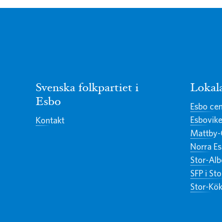
Svenska folkpartiet i
Lokal
Esbo
Esbo ce
Esbovik
Kontakt
Mattby-
Norra E
Stor-Alb
SFP i St
Stor-Kök