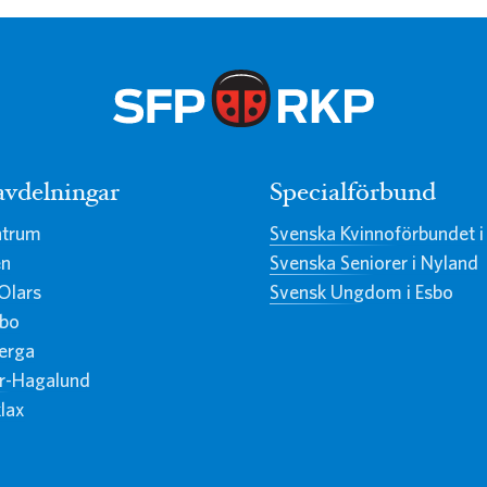
avdelningar
Specialförbund
ntrum
Svenska Kvinnoförbundet i
en
Svenska Seniorer i Nyland
Olars
Svensk Ungdom i Esbo
sbo
erga
or-Hagalund
lax